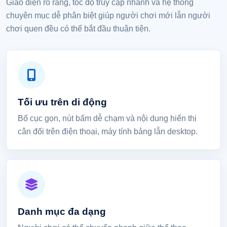
Giao diện rõ ràng, tốc độ truy cập nhanh và hệ thống
chuyên mục dễ phân biệt giúp người chơi mới lẫn người
chơi quen đều có thể bắt đầu thuận tiện.
Tối ưu trên di động
Bố cục gọn, nút bấm dễ chạm và nội dung hiển thị
cân đối trên điện thoại, máy tính bảng lẫn desktop.
Danh mục đa dạng