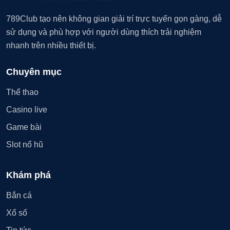
789Club tạo nên không gian giải trí trực tuyến gọn gàng, dễ
sử dụng và phù hợp với người dùng thích trải nghiệm
nhanh trên nhiều thiết bị.
Chuyên mục
Thể thao
Casino live
Game bài
Slot nổ hũ
Khám phá
Bắn cá
Xổ số