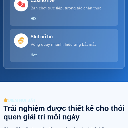
Casino live
Bàn chơi trực tiếp, tương tác chân thực
HD
Slot nổ hũ
Vòng quay nhanh, hiệu ứng bắt mắt
Hot
ĐIỂM NỔI BẬT
Trải nghiệm được thiết kế cho thói
quen giải trí mỗi ngày