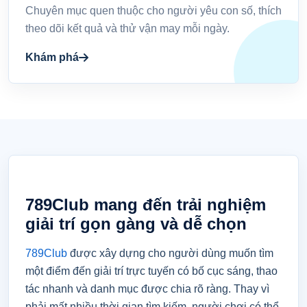
Chuyên mục quen thuộc cho người yêu con số, thích
theo dõi kết quả và thử vận may mỗi ngày.
Khám phá
789Club mang đến trải nghiệm
giải trí gọn gàng và dễ chọn
789Club
được xây dựng cho người dùng muốn tìm
một điểm đến giải trí trực tuyến có bố cục sáng, thao
tác nhanh và danh mục được chia rõ ràng. Thay vì
phải mất nhiều thời gian tìm kiếm, người chơi có thể