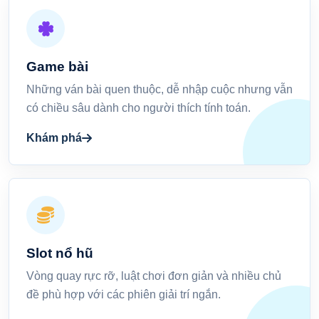
Game bài
Những ván bài quen thuộc, dễ nhập cuộc nhưng vẫn
có chiều sâu dành cho người thích tính toán.
Khám phá
Slot nổ hũ
Vòng quay rực rỡ, luật chơi đơn giản và nhiều chủ
đề phù hợp với các phiên giải trí ngắn.