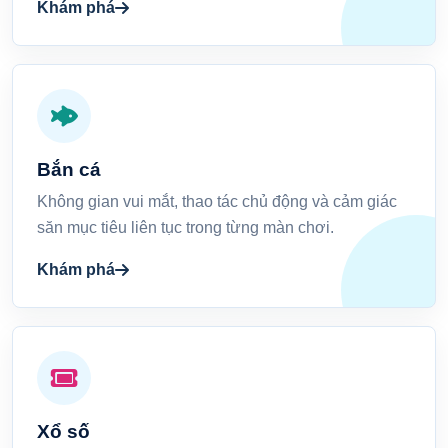
Khám phá
Bắn cá
Không gian vui mắt, thao tác chủ động và cảm giác
săn mục tiêu liên tục trong từng màn chơi.
Khám phá
Xổ số