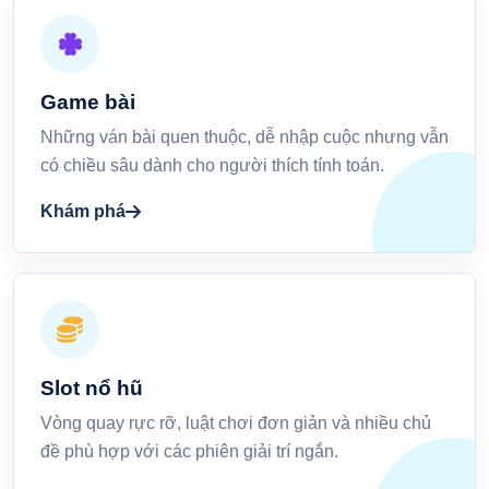
Game bài
Những ván bài quen thuộc, dễ nhập cuộc nhưng vẫn
có chiều sâu dành cho người thích tính toán.
Khám phá
Slot nổ hũ
Vòng quay rực rỡ, luật chơi đơn giản và nhiều chủ
đề phù hợp với các phiên giải trí ngắn.