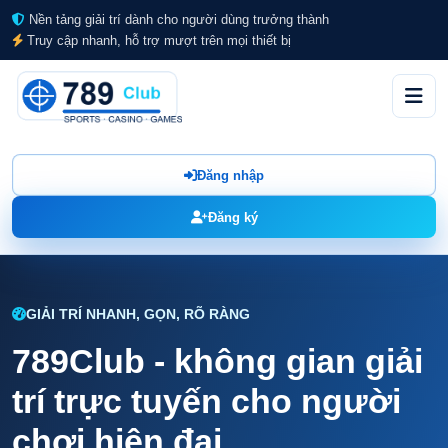
Nền tảng giải trí dành cho người dùng trưởng thành
Truy cập nhanh, hỗ trợ mượt trên mọi thiết bị
Đăng nhập
Đăng ký
GIẢI TRÍ NHANH, GỌN, RÕ RÀNG
789Club - không gian giải
trí trực tuyến cho người
chơi hiện đại