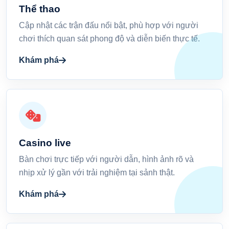
Thể thao
Cập nhật các trận đấu nổi bật, phù hợp với người
chơi thích quan sát phong độ và diễn biến thực tế.
Khám phá
Casino live
Bàn chơi trực tiếp với người dẫn, hình ảnh rõ và
nhịp xử lý gần với trải nghiệm tại sảnh thật.
Khám phá