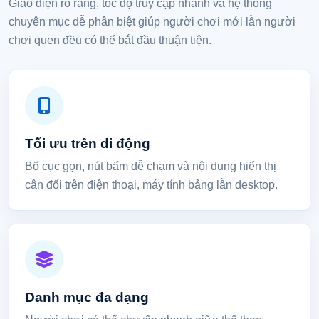
Giao diện rõ ràng, tốc độ truy cập nhanh và hệ thống
chuyên mục dễ phân biệt giúp người chơi mới lẫn người
chơi quen đều có thể bắt đầu thuận tiện.
Tối ưu trên di động
Bố cục gọn, nút bấm dễ chạm và nội dung hiển thị
cân đối trên điện thoại, máy tính bảng lẫn desktop.
Danh mục đa dạng