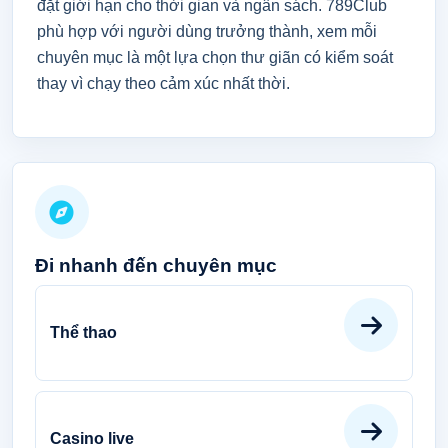
đặt giới hạn cho thời gian và ngân sách. 789Club
phù hợp với người dùng trưởng thành, xem mỗi
chuyên mục là một lựa chọn thư giãn có kiểm soát
thay vì chạy theo cảm xúc nhất thời.
Đi nhanh đến chuyên mục
Thể thao
Casino live