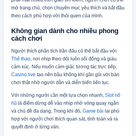
mở trang chủ, chọn chuyên mục yêu thích và bắt đầu
theo cách phù hợp với thói quen của mình.
Không gian dành cho nhiều phong
cách chơi
Người thích phân tích trận đấu có thể bắt đầu với
Thể thao
, nơi nhịp theo dõi luôn sôi động và giàu
cảm xúc. Nếu muốn cảm giác tương tác trực tiếp,
Casino live
tạo nên bầu không khí gần gũi với bàn
chơi thật nhờ người dẫn và diễn biến liên tục.
Với những người cần một lựa chọn nhanh,
Slot nổ
hũ
là điểm dừng dễ vào nhịp nhờ vòng quay ngắn
và chủ đề đa dạng. Trong khi đó,
Game bài
lại phù
hợp với người chơi thích quan sát, tính toán và ra
quyết định ở từng ván.