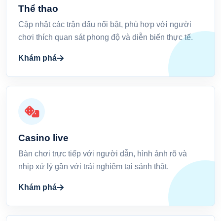
Thể thao
Cập nhật các trận đấu nổi bật, phù hợp với người
chơi thích quan sát phong độ và diễn biến thực tế.
Khám phá
Casino live
Bàn chơi trực tiếp với người dẫn, hình ảnh rõ và
nhịp xử lý gần với trải nghiệm tại sảnh thật.
Khám phá