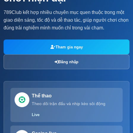
789Club kết hợp nhiều chuyên mục quen thuộc trong một
giao diện sáng, tốc độ và dễ thao tác, giúp người chơi chọn
đúng trải nghiệm mình muốn chỉ trong vài chạm.
Tham gia ngay
Đăng nhập
Thể thao
Theo dõi trận đấu và nhịp kèo sôi động
Live