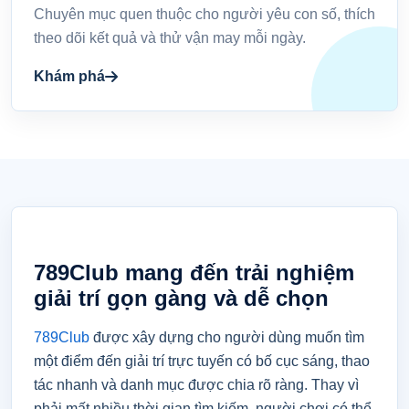
Chuyên mục quen thuộc cho người yêu con số, thích
theo dõi kết quả và thử vận may mỗi ngày.
Khám phá
789Club mang đến trải nghiệm
giải trí gọn gàng và dễ chọn
789Club
được xây dựng cho người dùng muốn tìm
một điểm đến giải trí trực tuyến có bố cục sáng, thao
tác nhanh và danh mục được chia rõ ràng. Thay vì
phải mất nhiều thời gian tìm kiếm, người chơi có thể