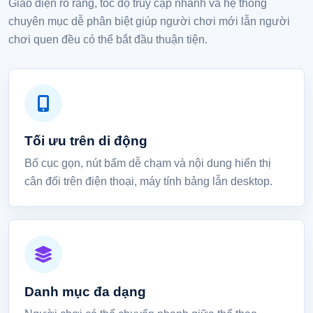
Giao diện rõ ràng, tốc độ truy cập nhanh và hệ thống
chuyên mục dễ phân biệt giúp người chơi mới lẫn người
chơi quen đều có thể bắt đầu thuận tiện.
Tối ưu trên di động
Bố cục gọn, nút bấm dễ chạm và nội dung hiển thị
cân đối trên điện thoại, máy tính bảng lẫn desktop.
Danh mục đa dạng