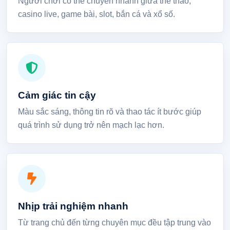
Người chơi có thể chuyển nhanh giữa thể thao,
casino live, game bài, slot, bắn cá và xổ số.
Cảm giác tin cậy
Màu sắc sáng, thông tin rõ và thao tác ít bước giúp
quá trình sử dụng trở nên mạch lạc hơn.
Nhịp trải nghiệm nhanh
Từ trang chủ đến từng chuyên mục đều tập trung vào