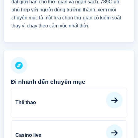
đặt giới hạn cho thời gian và ngân sách. 789Club
phù hợp với người dùng trưởng thành, xem mỗi
chuyên mục là một lựa chọn thư giãn có kiểm soát
thay vì chạy theo cảm xúc nhất thời.
Đi nhanh đến chuyên mục
Thể thao
Casino live