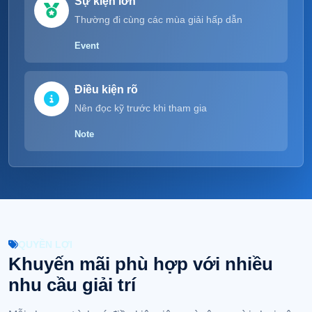
Sự kiện lớn
Thường đi cùng các mùa giải hấp dẫn
Event
Điều kiện rõ
Nên đọc kỹ trước khi tham gia
Note
QUYỀN LỢI
Khuyến mãi phù hợp với nhiều
nhu cầu giải trí