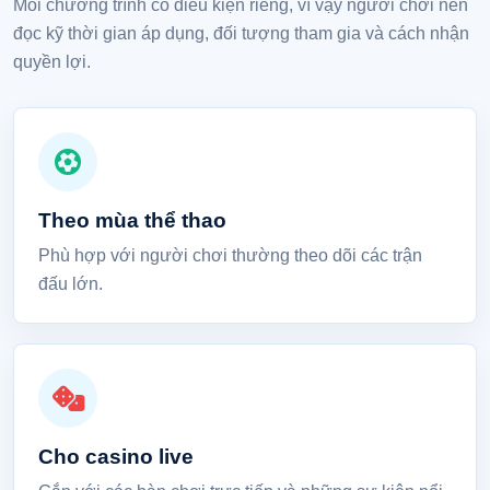
Mỗi chương trình có điều kiện riêng, vì vậy người chơi nên
đọc kỹ thời gian áp dụng, đối tượng tham gia và cách nhận
quyền lợi.
Theo mùa thể thao
Phù hợp với người chơi thường theo dõi các trận
đấu lớn.
Cho casino live