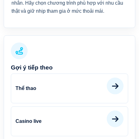
nhân. Hãy chọn chương trình phù hợp với nhu cầu
thật và giữ nhịp tham gia ở mức thoải mái.
Gợi ý tiếp theo
Thể thao
Casino live