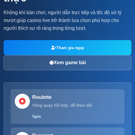
Không khí bàn chơi, người dẫn trực tiếp và tốc độ xử lý
mượt giúp casino live trở thành lựa chọn phù hợp cho
người thích sự rõ ràng trong từng lượt.
Tham gia ngay
Xem game bài
Roulette
Vòng quay hồi hộp, dễ theo dõi
Spin