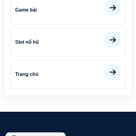
Game bài
Slot nổ hũ
Trang chủ