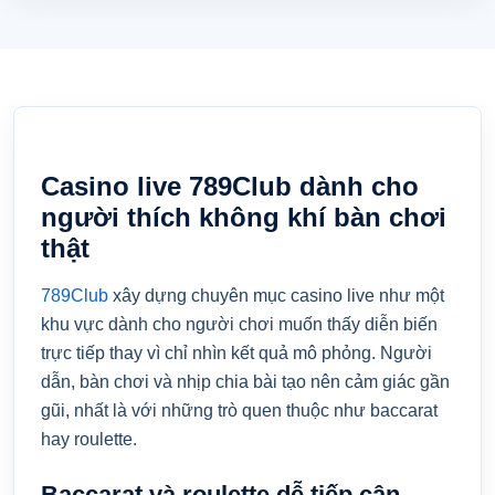
Casino live 789Club dành cho
người thích không khí bàn chơi
thật
789Club
xây dựng chuyên mục casino live như một
khu vực dành cho người chơi muốn thấy diễn biến
trực tiếp thay vì chỉ nhìn kết quả mô phỏng. Người
dẫn, bàn chơi và nhịp chia bài tạo nên cảm giác gần
gũi, nhất là với những trò quen thuộc như baccarat
hay roulette.
Baccarat và roulette dễ tiếp cận