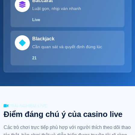
Baccarat
Luật gọn, nhịp ván nhanh
Live
Blackjack
Cần quan sát và quyết định đúng lúc
21
TRẢI NGHIỆM LIVE
Điểm đáng chú ý của casino live
Các trò chơi trực tiếp phù hợp với người thích theo dõi thao