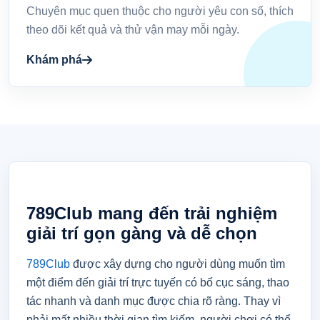
Chuyên mục quen thuộc cho người yêu con số, thích
theo dõi kết quả và thử vận may mỗi ngày.
Khám phá
789Club mang đến trải nghiệm
giải trí gọn gàng và dễ chọn
789Club
được xây dựng cho người dùng muốn tìm
một điểm đến giải trí trực tuyến có bố cục sáng, thao
tác nhanh và danh mục được chia rõ ràng. Thay vì
phải mất nhiều thời gian tìm kiếm, người chơi có thể