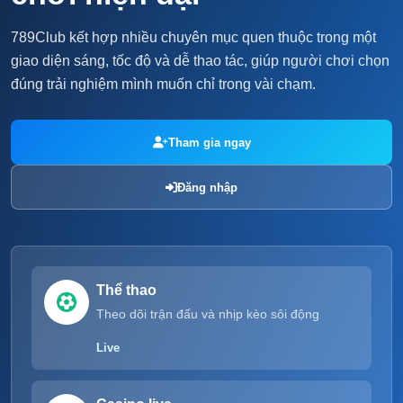
789Club kết hợp nhiều chuyên mục quen thuộc trong một
giao diện sáng, tốc độ và dễ thao tác, giúp người chơi chọn
đúng trải nghiệm mình muốn chỉ trong vài chạm.
Tham gia ngay
Đăng nhập
Thể thao
Theo dõi trận đấu và nhịp kèo sôi động
Live