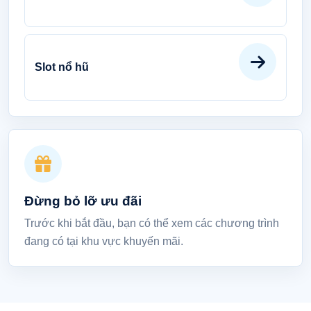
Slot nổ hũ
Đừng bỏ lỡ ưu đãi
Trước khi bắt đầu, bạn có thể xem các chương trình
đang có tại khu vực khuyến mãi.