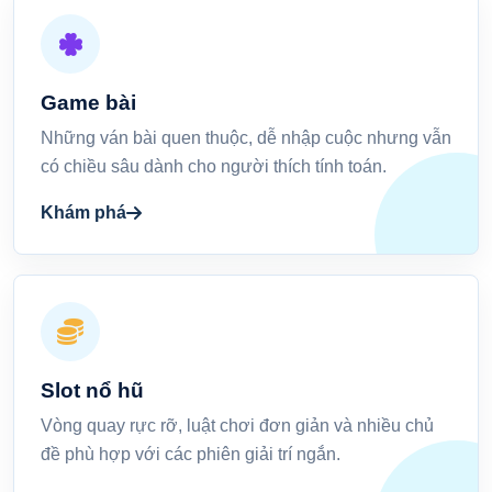
Game bài
Những ván bài quen thuộc, dễ nhập cuộc nhưng vẫn
có chiều sâu dành cho người thích tính toán.
Khám phá
Slot nổ hũ
Vòng quay rực rỡ, luật chơi đơn giản và nhiều chủ
đề phù hợp với các phiên giải trí ngắn.