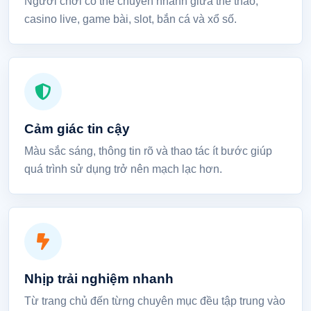
Người chơi có thể chuyển nhanh giữa thể thao,
casino live, game bài, slot, bắn cá và xổ số.
Cảm giác tin cậy
Màu sắc sáng, thông tin rõ và thao tác ít bước giúp
quá trình sử dụng trở nên mạch lạc hơn.
Nhịp trải nghiệm nhanh
Từ trang chủ đến từng chuyên mục đều tập trung vào