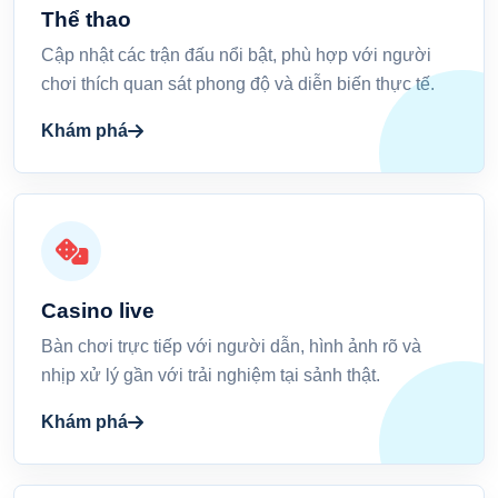
Thể thao
Cập nhật các trận đấu nổi bật, phù hợp với người
chơi thích quan sát phong độ và diễn biến thực tế.
Khám phá
Casino live
Bàn chơi trực tiếp với người dẫn, hình ảnh rõ và
nhịp xử lý gần với trải nghiệm tại sảnh thật.
Khám phá