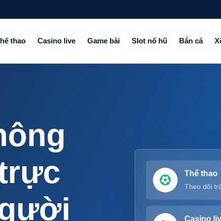
hể thao
Casino live
Game bài
Slot nổ hũ
Bắn cá
X
hông
 trực
Thể thao
Theo dõi tr
người
Casino li