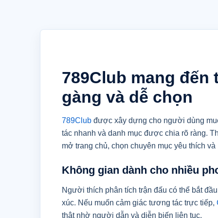
789Club mang đến tr
gàng và dễ chọn
789Club
được xây dựng cho người dùng muốn t
tác nhanh và danh mục được chia rõ ràng. Tha
mở trang chủ, chọn chuyên mục yêu thích và 
Không gian dành cho nhiều ph
Người thích phân tích trận đấu có thể bắt đầ
xúc. Nếu muốn cảm giác tương tác trực tiếp,
thật nhờ người dẫn và diễn biến liên tục.