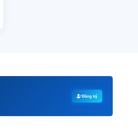
Đăng ký