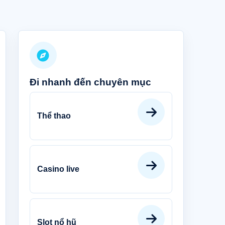
Đi nhanh đến chuyên mục
Thể thao
Casino live
Slot nổ hũ