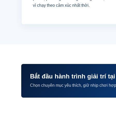
vì chạy theo cảm xúc nhất thời.
Bắt đầu hành trình giải trí tạ
Chọn chuyên mục yêu thích, giữ nhịp chơi hợp 