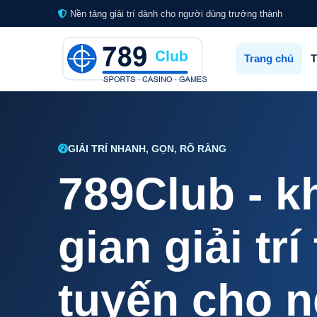
Nền tảng giải trí dành cho người dùng trưởng thành
Trang chủ
T
GIẢI TRÍ NHANH, GỌN, RÕ RÀNG
789Club - k
gian giải trí
tuyến cho 