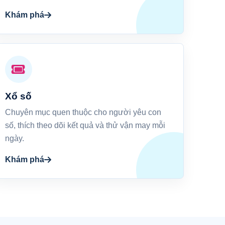
Khám phá
Xổ số
Chuyên mục quen thuộc cho người yêu con
số, thích theo dõi kết quả và thử vận may mỗi
ngày.
Khám phá