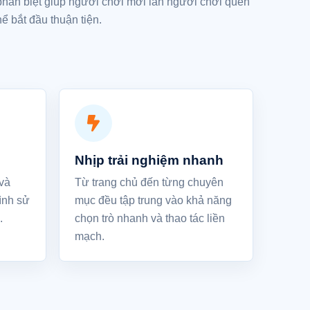
hân biệt giúp người chơi mới lẫn người chơi quen
hể bắt đầu thuận tiện.
Nhịp trải nghiệm nhanh
 và
Từ trang chủ đến từng chuyên
rình sử
mục đều tập trung vào khả năng
.
chọn trò nhanh và thao tác liền
mạch.